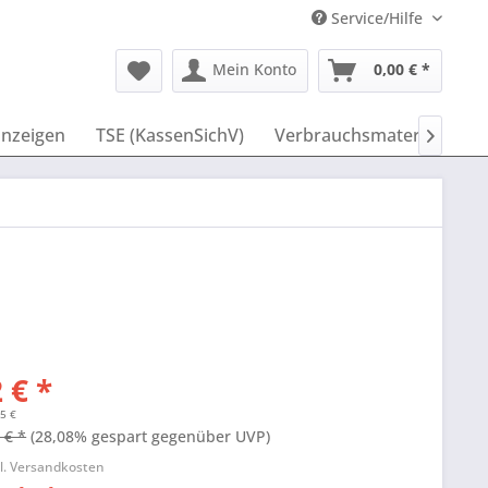
Service/Hilfe
Mein Konto
0,00 € *
nzeigen
TSE (KassenSichV)
Verbrauchsmaterial
ID

 € *
65 €
 € *
(28,08% gespart gegenüber UVP)
l. Versandkosten