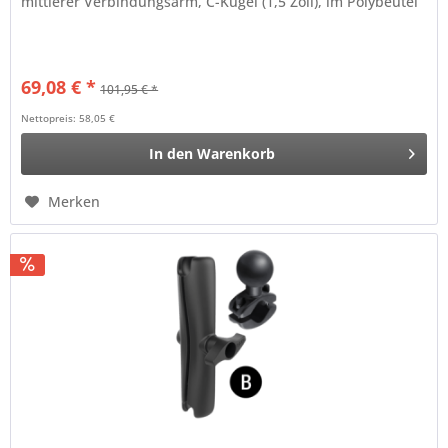
mittlerer Verbindungsarm, C-Kugel (1,5 Zoll), im Polybeutel
69,08 € *
101,95 € *
Nettopreis: 58,05 €
In den
Warenkorb
Merken