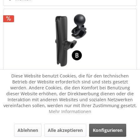
Diese Website benutzt Cookies, die für den technischen
RAM Mounts Saugfuss-Set mit Diamond-
Betrieb der Website erforderlich sind und stets gesetzt
Anbindung
werden. Andere Cookies, die den Komfort bei Benutzung
dieser Website erhöhen, der Direktwerbung dienen oder die
RAM Mounts Saugfuss-Set mit Diamond-Anbindung - langer
Interaktion mit anderen Websites und sozialen Netzwerken
Verbindungsarm, 2x Diamond-Basisplatte (Trapez), B-Kugel
vereinfachen sollen, werden nur mit Ihrer Zustimmung gesetzt.
(1 Zoll), im Polybeutel
Mehr Informationen
69,56 € *
83,68 € *
Ablehnen
Alle akzeptieren
Konfigurieren
Nettopreis: 58,45 €