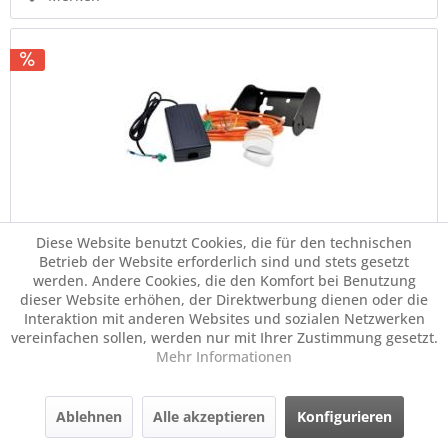
Diese Website benutzt Cookies, die für den technischen
Datalogic Netzteil
Betrieb der Website erforderlich sind und stets gesetzt
werden. Andere Cookies, die den Komfort bei Benutzung
dieser Website erhöhen, der Direktwerbung dienen oder die
Netzteil, inkl.: Plugs (EU, UK, US), passend für: 1-Fach Lade-/
Interaktion mit anderen Websites und sozialen Netzwerken
Übertragungsstation
vereinfachen sollen, werden nur mit Ihrer Zustimmung gesetzt.
Mehr Informationen
40,28 € *
53,55 € *
Ablehnen
Alle akzeptieren
Konfigurieren
Nettopreis: 33,85 €