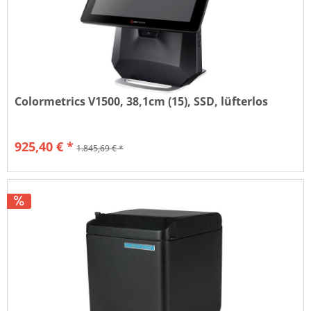
Colormetrics V1500, 38,1cm (15), SSD, lüfterlos
925,40 € *
1.845,69 € *
Nettopreis: 777,65 €