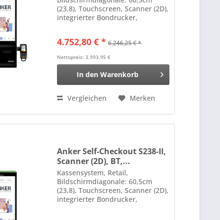
(23,8), Touchscreen, Scanner (2D),
integrierter Bondrucker,
Anschluß: Bluetooth, Ethernet,
WLAN, Prozessor (1,8GHz), RAM:
4.752,80 € *
6.246,25 € *
4GB, Flash: 16GB, Android Farbe:
weiß
Nettopreis: 3.993,95 €
In den
Warenkorb
Vergleichen
Merken
Anker Self-Checkout S238-II,
Scanner (2D), BT,...
Kassensystem, Retail,
Bildschirmdiagonale: 60,5cm
(23,8), Touchscreen, Scanner (2D),
integrierter Bondrucker,
Anschluß: Bluetooth, Ethernet,
WLAN, Prozessor (Intel Core i5,