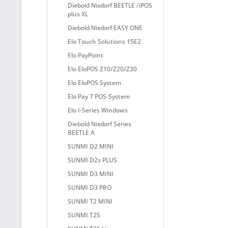
Diebold Nixdorf BEETLE /iPOS
plus XL
Diebold Nixdorf EASY ONE
Elo Touch Solutions 15E2
Elo PayPoint
Elo EloPOS Z10/Z20/Z30
Elo EloPOS System
Elo Pay 7 POS-System
Elo I-Series Windows
Diebold Nixdorf Series
BEETLE A
SUNMI D2 MINI
SUNMI D2s PLUS
SUNMI D3 MINI
SUNMI D3 PRO
SUNMI T2 MINI
SUNMI T2S