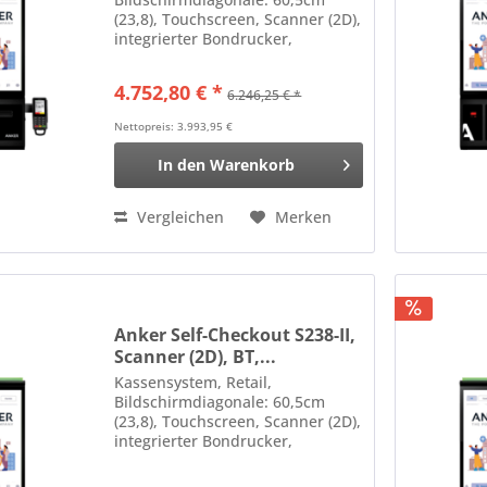
(23,8), Touchscreen, Scanner (2D),
integrierter Bondrucker,
Anschluß: Bluetooth, Ethernet,
WLAN, Prozessor (1,8GHz), RAM:
4.752,80 € *
6.246,25 € *
4GB, Flash: 16GB, Android Farbe:
schwarz
Nettopreis: 3.993,95 €
In den
Warenkorb
Vergleichen
Merken
Anker Self-Checkout S238-II,
Scanner (2D), BT,...
Kassensystem, Retail,
Bildschirmdiagonale: 60,5cm
(23,8), Touchscreen, Scanner (2D),
integrierter Bondrucker,
Anschluß: Bluetooth, Ethernet,
WLAN, Prozessor (Intel Core i5,