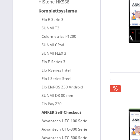
HiStone HK568
Komplettsysteme
Elo E-Serie 3
SUNMI T3
Colormetrics P1200
SUNMI CPad
SUNMI FLEX 3
Elo E-Series 3
Elo I-Series Intel
Elo I-Series Steel
Elo EloPOS Z30 Android
SUNMI D3 80 mm
Elo Pay Z30
ANKER Self-Checkout
Advantech UTC-100 Serie
Advantech UTC-300 Serie
Advantech UTC-500 Serie