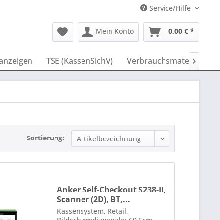
Service/Hilfe
Mein Konto
0,00 € *
anzeigen
TSE (KassenSichV)
Verbrauchsmaterial
I

Sortierung:
Anker Self-Checkout S238-II,
Scanner (2D), BT,...
Kassensystem, Retail,
Bildschirmdiagonale: 60,5cm