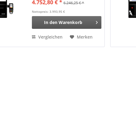
4.752,80 € *
6.246,25 € *
2,3GHz), RAM: 8GB, Flash: 128GB,
Win Farbe: schwarz
Nettopreis: 3.993,95 €
In den
Warenkorb
Vergleichen
Merken