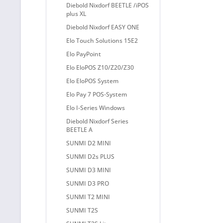
Diebold Nixdorf BEETLE /iPOS
plus XL
Diebold Nixdorf EASY ONE
Elo Touch Solutions 15E2
Elo PayPoint
Elo EloPOS Z10/Z20/Z30
Elo EloPOS System
Elo Pay 7 POS-System
Elo I-Series Windows
Diebold Nixdorf Series
BEETLE A
SUNMI D2 MINI
SUNMI D2s PLUS
SUNMI D3 MINI
SUNMI D3 PRO
SUNMI T2 MINI
SUNMI T2S