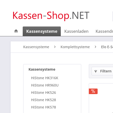
Kassensysteme
Kassenladen
Kassend
Kassensysteme
Komplettsysteme
Elo E-S
Kassensysteme
Filtern
HiStone HK316K
HiStone HR960U
HiStone HK526
HiStone HK528
HiStone HK578