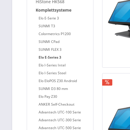
HiStone HK568
Komplettsysteme
Elo E-Serie 3
SUNMI T3
Colormetrics P1200
SUNMI CPad
SUNMI FLEX 3
Elo E-Series 3
Elo I-Series Intel
Elo I-Series Steel
Elo EloPOS Z30 Android
SUNMI D3 80 mm
Elo Pay Z30
ANKER Self-Checkout
Advantech UTC-100 Serie
Advantech UTC-300 Serie
Advantech UTC-500 Serie