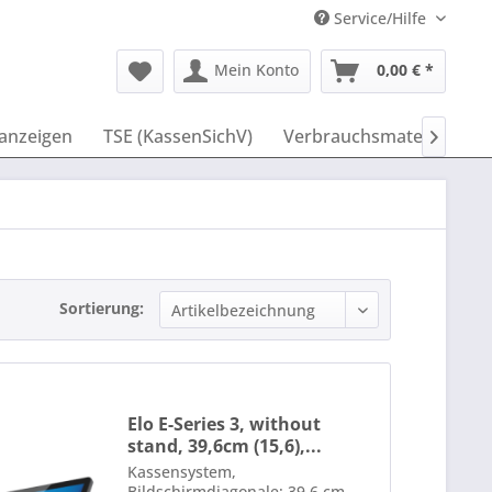
Service/Hilfe
Mein Konto
0,00 € *
anzeigen
TSE (KassenSichV)
Verbrauchsmaterial
I

Sortierung:
Elo E-Series 3, without
stand, 39,6cm (15,6),...
Kassensystem,
Bildschirmdiagonale: 39,6 cm