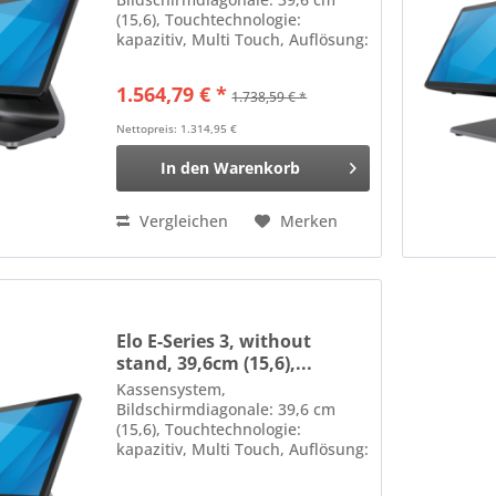
(15,6), Touchtechnologie:
kapazitiv, Multi Touch, Auflösung:
1920x1080 Pixel, VESA Mount
(75x75 mm), Helligkeit 200cd,
1.564,79 € *
1.738,59 € *
Kontrast: 500:1, Anschluß: USB
(2.0, 3.0), USB-C, RS232, Bluetooth
Nettopreis: 1.314,95 €
(Klasse...
In den
Warenkorb
Vergleichen
Merken
Elo E-Series 3, without
stand, 39,6cm (15,6),...
Kassensystem,
Bildschirmdiagonale: 39,6 cm
(15,6), Touchtechnologie:
kapazitiv, Multi Touch, Auflösung:
1920x1080 Pixel, VESA Mount
(75x75 mm), Helligkeit 200cd,