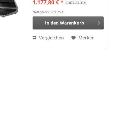
1.177,80 € *
1.307,81 € *
Kontrast: 500:1, Anschluß: USB
(2.0, 3.0), USB-C, RS232, Bluetooth
Nettopreis: 989,75 €
(Klasse...
In den
Warenkorb
Vergleichen
Merken