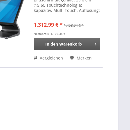
(15,6), Touchtechnologie:
kapazitiv, Multi Touch, Auflösung:
1920x1080 Pixel, VESA Mount
(75x75 mm), Helligkeit 200cd,
1.312,99 € *
1.458,94 € *
Kontrast: 500:1, Anschluß: USB
(2.0, 3.0), USB-C, RS232, Bluetooth
Nettopreis: 1.103,35 €
(Klasse...
In den
Warenkorb
Vergleichen
Merken