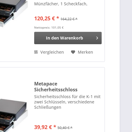
Münzfächer, 1 Scheckfach,
Anschluß an Kassendrucker, RJ12
Farbe: weiß
120,25 € *
164,22 € *
Nettopreis: 101,05 €
In den
Warenkorb
Vergleichen
Merken
Metapace
Sicherheitsschloss
Sicherheitsschloss für die K-1 mit
zwei Schlüsseln, verschiedene
Schließungen
39,92 € *
50,40 € *