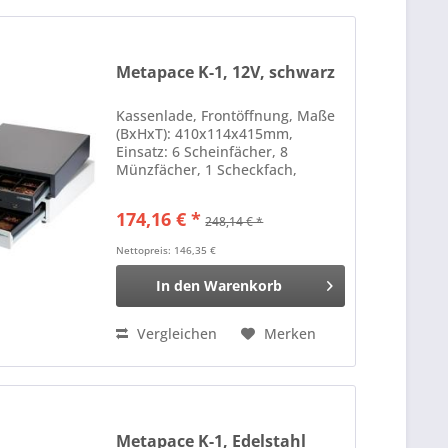
Metapace K-1, 12V, schwarz
Kassenlade, Frontöffnung, Maße
(BxHxT): 410x114x415mm,
Einsatz: 6 Scheinfächer, 8
Münzfächer, 1 Scheckfach,
Anschluß an Kassendrucker, RJ12
Farbe: schwarz
174,16 € *
248,14 € *
Nettopreis: 146,35 €
In den
Warenkorb
Vergleichen
Merken
Metapace K-1, Edelstahl