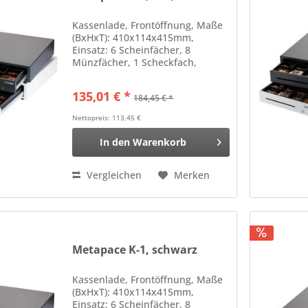
Kassenlade, Frontöffnung, Maße
(BxHxT): 410x114x415mm,
Einsatz: 6 Scheinfächer, 8
Münzfächer, 1 Scheckfach,
Anschluß an Kassendrucker,
RJ12, 12V Farbe: weiß
135,01 € *
184,45 € *
Nettopreis: 113,45 €
In den
Warenkorb
Vergleichen
Merken
Metapace K-1, schwarz
Kassenlade, Frontöffnung, Maße
(BxHxT): 410x114x415mm,
Einsatz: 6 Scheinfächer, 8