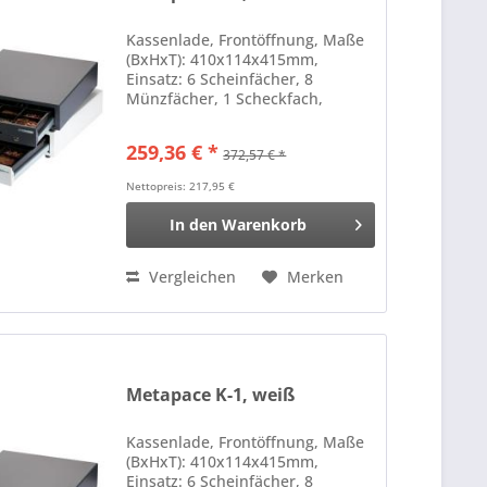
Kassenlade, Frontöffnung, Maße
(BxHxT): 410x114x415mm,
Einsatz: 6 Scheinfächer, 8
Münzfächer, 1 Scheckfach,
Anschluß an Kassendrucker, RJ12
Farbe: Edelstahl
259,36 € *
372,57 € *
Nettopreis: 217,95 €
In den
Warenkorb
Vergleichen
Merken
Metapace K-1, weiß
Kassenlade, Frontöffnung, Maße
(BxHxT): 410x114x415mm,
Einsatz: 6 Scheinfächer, 8