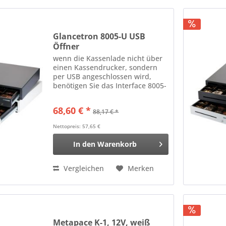
Glancetron 8005-U USB
Öffner
wenn die Kassenlade nicht über
einen Kassendrucker, sondern
per USB angeschlossen wird,
benötigen Sie das Interface 8005-
U Evtl. separat zu bestellen:
Netzteil
68,60 € *
88,17 € *
Nettopreis: 57,65 €
In den
Warenkorb
Vergleichen
Merken
Metapace K-1, 12V, weiß