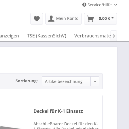
Service/Hilfe
Mein Konto
0,00 € *
anzeigen
TSE (KassenSichV)
Verbrauchsmaterial
I

Sortierung:
Deckel für K-1 Einsatz
Abschließbarer Deckel für den K-
1 Einsatz. Alle Deckel mit gleicher