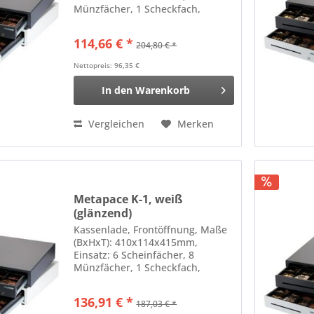
Münzfächer, 1 Scheckfach,
Anschluß an Kassendrucker, RJ12
Farbe: schwarz
114,66 € *
204,80 € *
Nettopreis: 96,35 €
In den
Warenkorb
Vergleichen
Merken
Metapace K-1, weiß
(glänzend)
Kassenlade, Frontöffnung, Maße
(BxHxT): 410x114x415mm,
Einsatz: 6 Scheinfächer, 8
Münzfächer, 1 Scheckfach,
Anschluß an Kassendrucker, RJ12
Farbe: weiß (glänzend)
136,91 € *
187,03 € *