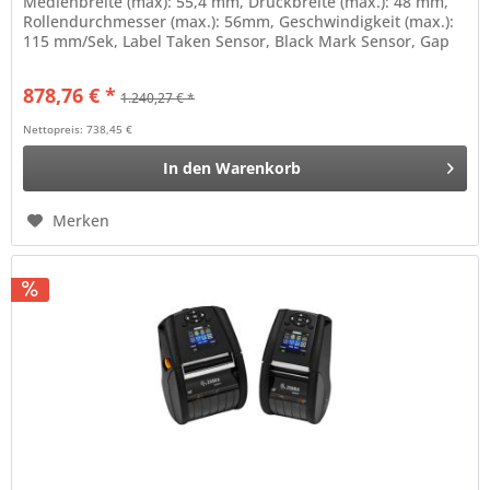
Medienbreite (max): 55,4 mm, Druckbreite (max.): 48 mm,
Rollendurchmesser (max.): 56mm, Geschwindigkeit (max.):
115 mm/Sek, Label Taken Sensor, Black Mark Sensor, Gap
Sensor, mini-USB,...
878,76 € *
1.240,27 € *
Nettopreis: 738,45 €
In den
Warenkorb
Merken