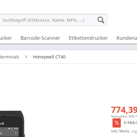
ucker
Barcode-Scanner
Etikettendrucker
Kundena
terminals
Honeywell CT40
774,39
Nettopreis: 650,
1.163,
inkl. MwSt.
zzg