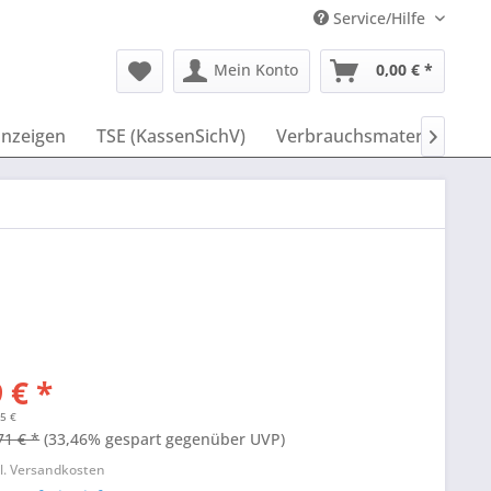
Service/Hilfe
Mein Konto
0,00 € *
nzeigen
TSE (KassenSichV)
Verbrauchsmaterial
ID

 € *
75 €
71 € *
(33,46% gespart gegenüber UVP)
l. Versandkosten