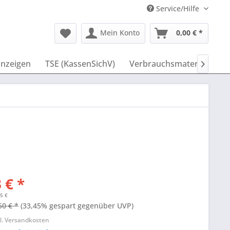
Service/Hilfe
Mein Konto
0,00 € *
nzeigen
TSE (KassenSichV)
Verbrauchsmaterial
ID

 € *
55 €
50 € *
(33,45% gespart gegenüber UVP)
l. Versandkosten