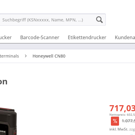
ucker
Barcode-Scanner
Etikettendrucker
Kundena
terminals
Honeywell CN80
on
717,03
Nettopreis: 602,
1.077,
inkl. MwSt.
zzg