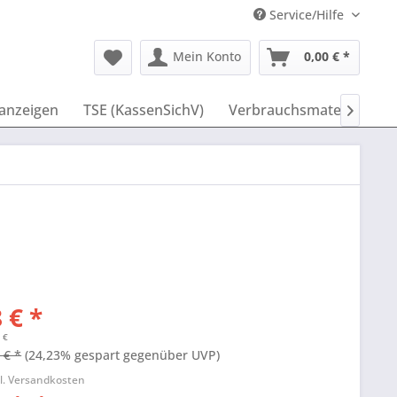
Service/Hilfe
Mein Konto
0,00 € *
anzeigen
TSE (KassenSichV)
Verbrauchsmaterial
I

 € *
 €
 € *
(24,23% gespart gegenüber UVP)
l. Versandkosten