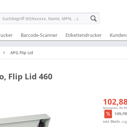
rucker
Barcode-Scanner
Etikettendrucker
Kunden
APG Flip Lid
, Flip Lid 460
102,88
Nettopreis: 86,45
135,78
inkl. MwSt.
zzg