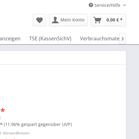
Service/Hilfe
Mein Konto
0,00 € *
anzeigen
TSE (KassenSichV)
Verbrauchsmaterial
I

 *
€
 *
(11,96% gespart gegenüber UVP)
l. Versandkosten