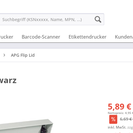
rucker
Barcode-Scanner
Etikettendrucker
Kunden
APG Flip Lid
warz
5,89 €
Nettopreis: 4,95 
6,69 €
inkl. MwSt.
zzg