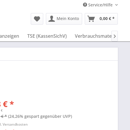
Service/Hilfe
Mein Konto
0,00 € *
anzeigen
TSE (KassenSichV)
Verbrauchsmaterial
I

 € *
 €
 € *
(24,26% gespart gegenüber UVP)
l. Versandkosten