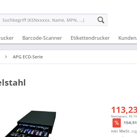
rucker
Barcode-Scanner
Etikettendrucker
Kunden
APG ECD-Serie
lstahl
113,23
Nettopreis: 95,15
154,31
inkl. MwSt.
zzg