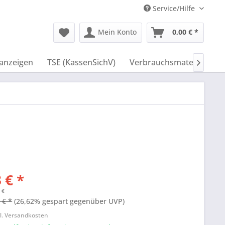
Service/Hilfe
Mein Konto
0,00 € *
anzeigen
TSE (KassenSichV)
Verbrauchsmaterial
I

 € *
 €
 € *
(26,62% gespart gegenüber UVP)
l. Versandkosten