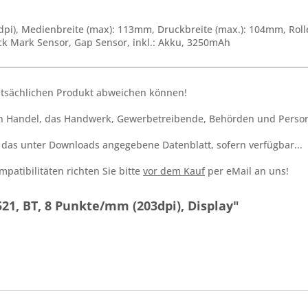
pi), Medienbreite (max): 113mm, Druckbreite (max.): 104mm, Rol
ack Mark Sensor, Gap Sensor, inkl.: Akku, 3250mAh
tatsächlichen Produkt abweichen können!
den Handel, das Handwerk, Gewerbetreibende, Behörden und Person
h das unter Downloads angegebene Datenblatt, sofern verfügbar...
patibilitäten richten Sie bitte
vor dem Kauf
per eMail an uns!
21, BT, 8 Punkte/mm (203dpi), Display"