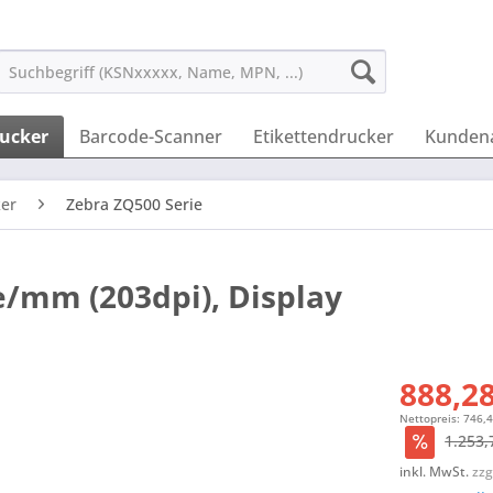
ucker
Barcode-Scanner
Etikettendrucker
Kunden
er
Zebra ZQ500 Serie
e/mm (203dpi), Display
888,28
Nettopreis: 746,
1.253,
inkl. MwSt.
zzg