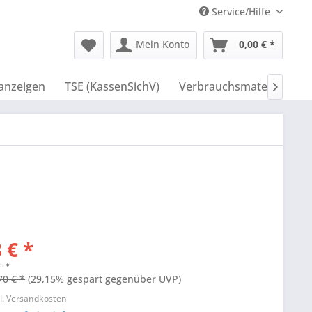
Service/Hilfe
Mein Konto
0,00 € *
anzeigen
TSE (KassenSichV)
Verbrauchsmaterial
I

 € *
45 €
70 € *
(29,15% gespart gegenüber UVP)
l. Versandkosten