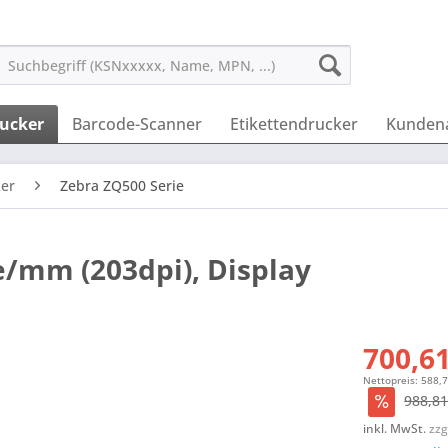
ucker
Barcode-Scanner
Etikettendrucker
Kunden
er
Zebra ZQ500 Serie
e/mm (203dpi), Display
700,61
Nettopreis: 588,
988,81
inkl. MwSt.
zzg