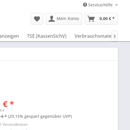
Service/Hilfe
Mein Konto
0,00 € *
anzeigen
TSE (KassenSichV)
Verbrauchsmaterial
I

 € *
75 €
 € *
(29,15% gespart gegenüber UVP)
l. Versandkosten