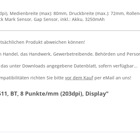
pi), Medienbreite (max): 80mm, Druckbreite (max.): 72mm, Rolle
ack Mark Sensor, Gap Sensor, inkl.: Akku, 3250mAh
tatsächlichen Produkt abweichen können!
den Handel, das Handwerk, Gewerbetreibende, Behörden und Person
h das unter Downloads angegebene Datenblatt, sofern verfügbar...
patibilitäten richten Sie bitte
vor dem Kauf
per eMail an uns!
11, BT, 8 Punkte/mm (203dpi), Display"