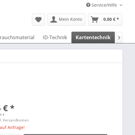
Service/Hilfe
Mein Konto
0,00 € *
rauchsmaterial
ID-Technik
Kartentechnik
Befest

 € *
15 €
l. Versandkosten
 auf Anfrage!