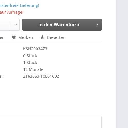
stenfreie Lieferung!
 auf Anfrage!
In den
Warenkorb
hen
Merken
Bewerten
KSN2003473
0 Stück
1 Stück
12 Monate
r.:
ZT62063-T0E01C0Z