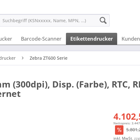
ucker
Barcode-Scanner
Etikettendrucker
Kunden
edrucker
Zebra ZT600 Serie
 (300dpi), Disp. (Farbe), RTC, R
ernet
4.102,
Nettopreis: 3.447
5.801,
inkl. MwSt.
zzg