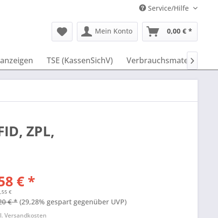
Service/Hilfe
Mein Konto
0,00 € *
anzeigen
TSE (KassenSichV)
Verbrauchsmaterial
I

FID, ZPL,
58 € *
,55 €
20 € *
(29,28% gespart gegenüber UVP)
l. Versandkosten