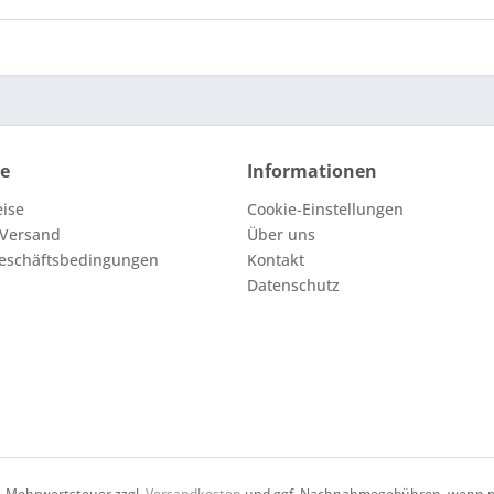
ce
Informationen
eise
Cookie-Einstellungen
 Versand
Über uns
eschäftsbedingungen
Kontakt
Datenschutz
zl. Mehrwertsteuer zzgl.
Versandkosten
und ggf. Nachnahmegebühren, wenn ni