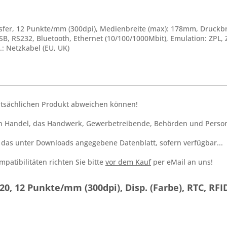
nsfer, 12 Punkte/mm (300dpi), Medienbreite (max): 178mm, Druckbr
, RS232, Bluetooth, Ethernet (10/100/1000Mbit), Emulation: ZPL, Z
.: Netzkabel (EU, UK)
tatsächlichen Produkt abweichen können!
den Handel, das Handwerk, Gewerbetreibende, Behörden und Person
h das unter Downloads angegebene Datenblatt, sofern verfügbar...
patibilitäten richten Sie bitte
vor dem Kauf
per eMail an uns!
, 12 Punkte/mm (300dpi), Disp. (Farbe), RTC, RFID,