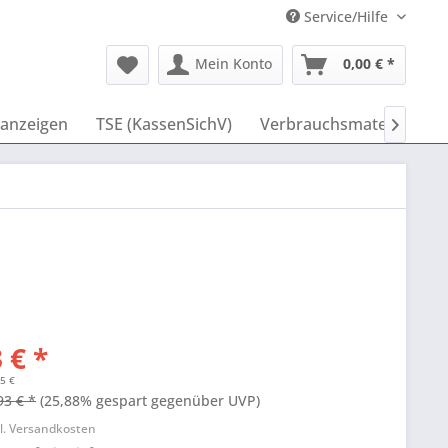
Service/Hilfe
Mein Konto
0,00 € *
anzeigen
TSE (KassenSichV)
Verbrauchsmaterial
I

 € *
95 €
93 € *
(25,88% gespart gegenüber UVP)
l. Versandkosten