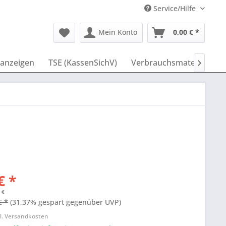
Service/Hilfe
Mein Konto
0,00 € *
anzeigen
TSE (KassenSichV)
Verbrauchsmaterial
I

€ *
 €
€ *
(31,37% gespart gegenüber UVP)
l. Versandkosten