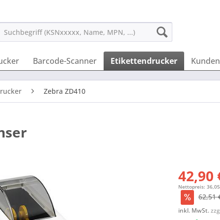
ucker
Barcode-Scanner
Etikettendrucker
Kunden
rucker
Zebra ZD410
nser
42,90 
Nettopreis: 36,05
62,51 
inkl. MwSt.
zzg