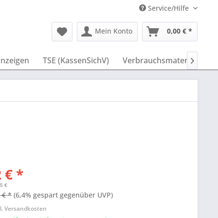
Service/Hilfe
Mein Konto
0,00 € *
nzeigen
TSE (KassenSichV)
Verbrauchsmaterial
ID

 € *
15 €
 € *
(6,4% gespart gegenüber UVP)
l. Versandkosten