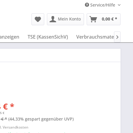
Service/Hilfe
Mein Konto
0,00 € *
anzeigen
TSE (KassenSichV)
Verbrauchsmaterial
I

 € *
55 €
 € *
(44,33% gespart gegenüber UVP)
l. Versandkosten