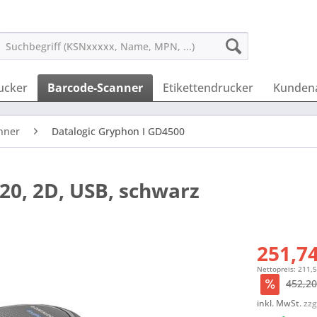
ucker
Barcode-Scanner
Etikettendrucker
Kunden
nner
Datalogic Gryphon I GD4500
20, 2D, USB, schwarz
251,74
Nettopreis: 211,
452,20
inkl. MwSt.
zzg