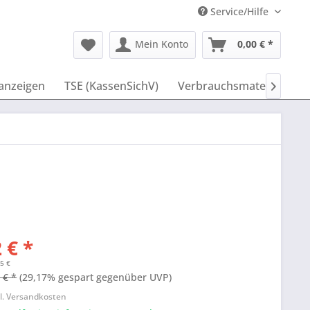
Service/Hilfe
Mein Konto
0,00 € *
anzeigen
TSE (KassenSichV)
Verbrauchsmaterial
I

 € *
15 €
 € *
(29,17% gespart gegenüber UVP)
l. Versandkosten