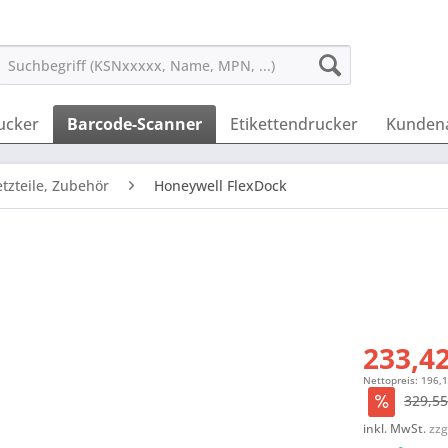
ucker
Barcode-Scanner
Etikettendrucker
Kunden
tzteile, Zubehör
Honeywell FlexDock
233,42
Nettopreis: 196,
329,55
inkl. MwSt.
zzg