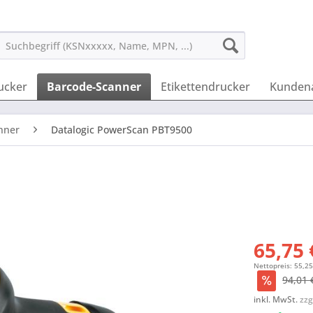
ucker
Barcode-Scanner
Etikettendrucker
Kunden
nner
Datalogic PowerScan PBT9500
65,75 
Nettopreis: 55,25
94,01 
inkl. MwSt.
zzg