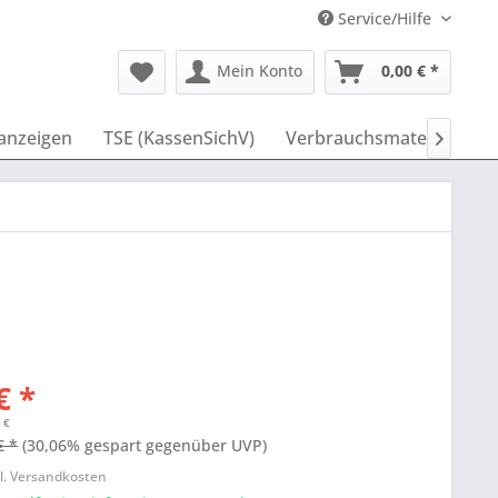
Service/Hilfe
Mein Konto
0,00 € *
anzeigen
TSE (KassenSichV)
Verbrauchsmaterial
I

€ *
 €
€ *
(30,06% gespart gegenüber UVP)
l. Versandkosten